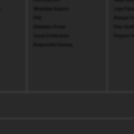
k
WhatsApp Support
Lupa Pass
FAQ
Riwayat Tr
Kebijakan Privasi
Fitur Verif
Syarat & Ketentuan
Program V
Responsible Gaming