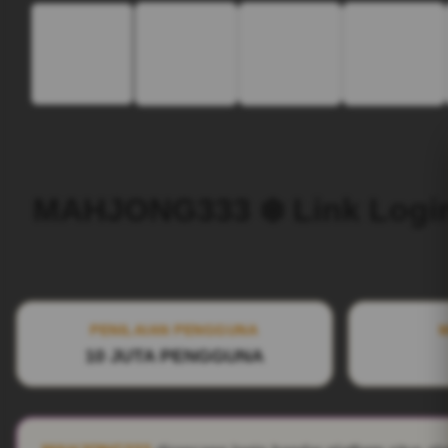
Layer Popup Close
MAHJONG333 ❄️ Link Login
PENILAIAN PENGGUNA
10 JUTA PENGGUNA