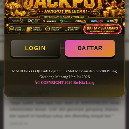
ot gacor terpercaya beri peluang maxwin cepat menang terbesa
nyamanan main slot pakai fitur menarik oleh pemula maupun
 kemudahan dalam proses akses akun, dukungan layanan pel
gan fokus
slot gacor
pada kenyamanan pengguna, platform ini 
permainan tanpa hambatan berarti.
 ini udah terpercaya dan punya sistem keamanan yang oke.
eluang buat dapetin maxwin juga makin besar. Yuk langsung dafta
LOGIN
DAFTAR
MAHJONG333 ❄️ Link Login Situs Slot Maxwin dan Slot88 Paling
tia Kami Main di MAHJONG333
Gampang Menang Hari Ini 2026
Â© COPYRIGHT 2026 Bo Kia Lang
ARUL - JAKARTA
â˜…â˜…â˜…â˜…â˜…
"Saya sudah beberapa hari main di MAHJONG333 lewat
rekomendasi teman. Link slot gacornya gampang diakses,
dan sejauh ini hasilnya cukup oke dibanding tempat lain."
2026-03-22