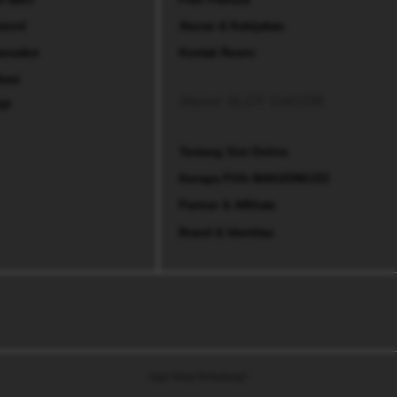
word
Aturan & Kebijakan
ansaksi
Kontak Resmi
ikasi
About SLOT GACOR
IP
Tentang Slot Online
Kenapa Pilih MAHJONG333
Partner & Affiliate
Brand & Identitas
Ingin Tetap Terhubung?