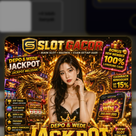
+4 lebih
banyak
 Situs Slot Maxwin dan Slo
Hari Ini 2026
MINIMAL DEPOSIT
MINIMAL WITHDR
10.000 Ribu
25.000 Ribu