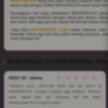
MAHJONG333
dirancang login bandar platform situs sl
dalam satu tempat. Daftar MAHJONG333 resmi kasih ke
Keunggulan lain yang ditawarkan MAHJONG333 adalah
dirancang agar berjalan dengan cepat dan efisien. Den
dan aman sehingga pemain dapat menikmati setiap sesi 
Yang bikin
MAHJONG333 Login
makin menarik, situs
khawatir. Kalau lagi hoki dan pakai strategi yang pas, p
rame dibahas ini!
Bukti Nyata! Ini Kata Member Se
RIZKY â€“ Jakarta
â˜…â˜…â˜…â˜…â˜…
"Awalnya cuma coba-coba lewat link slot gacor di
MAHJONG333, ternyata lumayan juga hasilnya. Mainnya
enak, nggak ribet, dan beberapa kali bisa dapet
kemenangan kecil yang konsisten."