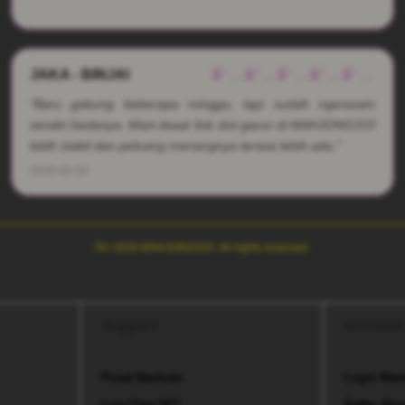
JAKA - BINJAI
â˜…â˜…â˜…â˜…â˜…
"Baru gabung beberapa minggu, tapi sudah ngerasain
sendiri bedanya. Main lewat link slot gacor di MAHJONG333
lebih stabil dan peluang menangnya terasa lebih ada."
2026-03-19
Â© 2026 MAHJONG333. All rights reserved.
Support
Account
Pusat Bantuan
Login Me
Live Chat 24/7
Daftar Aku