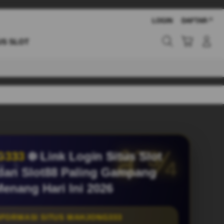
LOGIN
DAFTAR
Cari
Troli
Login/Sign-Up
US SLOT
Cari
G333
❄️ Link Login Situs Slot
dan Slot88 Paling Gampang
enang Hari Ini 2026
NFORMASI SITUS MAHJONG333