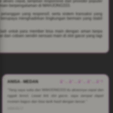
r akses cepat, tampilan responsive dari provider populer
 pemain berpengalaman di MAHJONG333.
anggan yang responsif, serta sistem transaksi yang
berupaya menghadirkan lingkungan bermain yang stabil
 Jadi untuk para member bisa main dengan aman tanpa
r dan cobain sendiri sensasi main di slot gacor yang lagi
ANISA - MEDAN
â˜…â˜…â˜…â˜…â˜†
"Yang saya suka dari MAHJONG333 itu aksesnya cepat dan
nggak lemot. Lewat link slot gacor, saya sempat dapet
momen bagus dan bisa tarik hasil dengan lancar."
2026-03-17