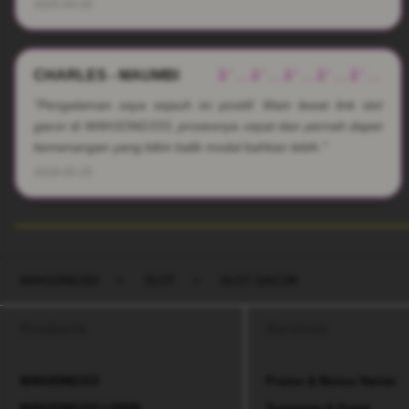
2025-04-20
CHARLES - MAUMBI
â˜…â˜…â˜…â˜…â˜…
"Pengalaman saya sejauh ini positif. Main lewat link slot
gacor di MAHJONG333, prosesnya cepat dan pernah dapet
kemenangan yang bikin balik modal bahkan lebih."
2026-05-25
MAHJONG333
>
SLOT
>
SLOT GACOR
Footer Navigation
Products
Services
MAHJONG333
Promo & Bonus Harian
MAHJONG333 LOGIN
Turnamen & Event