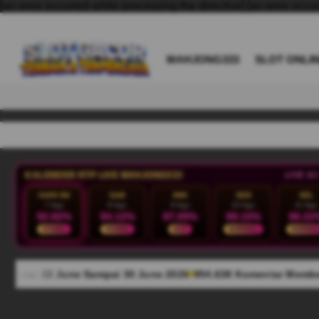
Skip
[an error occurred while processing the directive]
[an error occu
to
content
MAHJONG333
SLOT ONLI
Buka Info Lebih Lanjut
KALENDER RTP LIVE MAHJONG333
LIVE 02
HARI INI
SAB
MIN
SEN
SEL
7 Agu
8 Agu
9 Agu
10 Agu
11 Agu
92.82%
94.12%
97.09%
89.15%
86.22
STABIL
STABIL
HOT
NORMAL
NORMA
i 30 June 2026
954.638 Komentar Member
Rating Pengguna 4.9