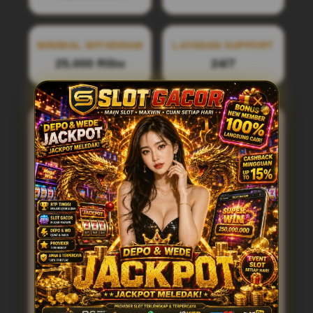
MINIMAL WITHDRAW
LAYANAN SUPPORT
25.000 Ribu
24/7
MAHJONG333
dirancang login bandar
platform situs slot gacor terpercaya beri
peluang maxwin cepat menang terbesar
akses cepat, tampilan responsive dari
provider populer dalam satu tempat. Daftar
MAHJONG333 resmi kasih kenyamanan
main slot pakai fitur menarik oleh pemula
maupun pemain berpengalaman di
MAHJONG333.
Keunggulan lain yang ditawarkan
MAHJONG333 adalah kemudahan dalam
proses akses akun, dukungan layanan
pelanggan yang responsif, serta sistem
transaksi yang dirancang agar berjalan