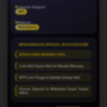
Layanan Support
24/7
Platform
Multi-Device
PENAWARAN SPESIAL MAHJONG333
BONUS NEW MEMBER 100%
Link Slot Gacor Hari Ini Mudah Menang
RTP Live Tinggi & Update Setiap Hari
Proses Deposit & Withdraw Cepat Tanpa
Ribet