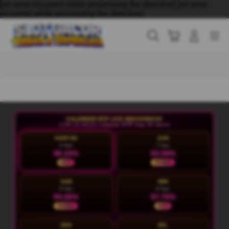
Skip
[an error occurred while processing the directive]
[an error
to
occurred while processing the directive]
content
Cari
Troli
Login
Navigation
Buka Info Lebih Lanjut
KALENDER RTP LIVE MAHJONG333
LIVE 21:44:24 | Update RTP tiap 15 menit
HARI INI
JUM
6 Agu
7 Agu
96.33%
93.58%
HOT
STABIL
SAB
MIN
8 Agu
9 Agu
94.06%
97.70%
STABIL
HOT
SEN
SEL