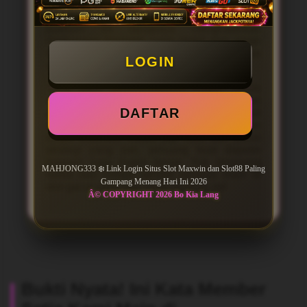
dengan cepat dan efisien. Dengan fokus
slot gacor
pada kenyamanan pengguna,
platform ini berupaya menghadirkan
lingkungan bermain yang stabil dan aman
sehingga pemain dapat menikmati setiap
LOGIN
sesi permainan tanpa hambatan berarti.
Yang bikin
MAHJONG333 Login
makin
menarik, situs ini udah terpercaya dan
DAFTAR
punya sistem keamanan yang oke. Jadi
untuk para member bisa main dengan aman
tanpa khawatir. Kalau lagi hoki dan pakai
strategi yang pas, peluang buat dapetin
maxwin juga makin besar. Yuk langsung
MAHJONG333 ❄️ Link Login Situs Slot Maxwin dan Slot88 Paling
daftar dan cobain sendiri sensasi main di
Gampang Menang Hari Ini 2026
slot gacor yang lagi rame dibahas ini!
Â© COPYRIGHT 2026 Bo Kia Lang
Bukti Nyata! Ini Kata Member