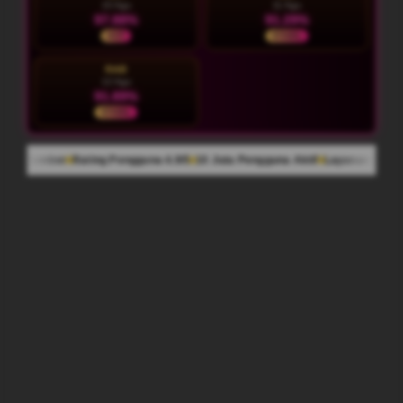
10 Agu
11 Agu
97.88%
91.29%
HOT
STABIL
RAB
12 Agu
91.89%
STABIL
guna 4.9/5
10 Juta Pengguna Aktif
Layanan Support 24/7