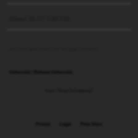
Buka
About SLOT GACOR
Â© 2026 MAHJONG333. All rights reserved.
Indonesia / Bahasa Indonesia
Ingin Tetap Terhubung?
Privasi
Legal
Peta Situs