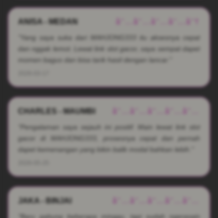
ANISA - MEDAN
â˜…â˜…â˜…â˜…â˜†
"Yang saya suka dari MAHJONG333 itu aksesnya cepat
dan nggak lemot. Lewat link slot gacor, saya sempat dapet
momen bagus dan bisa tarik hasil dengan lancar."
2026-03-17
CHARLES - MAUMBI
â˜…â˜…â˜…â˜…â˜…
"Pengalaman saya sejauh ini positif. Main lewat link slot
gacor di MAHJONG333, prosesnya cepat dan pernah
dapet kemenangan yang bikin balik modal bahkan lebih."
2026-05-25
JAKA - BINJAI
â˜…â˜…â˜…â˜…â˜…
"Baru gabung beberapa minggu, tapi sudah ngerasain