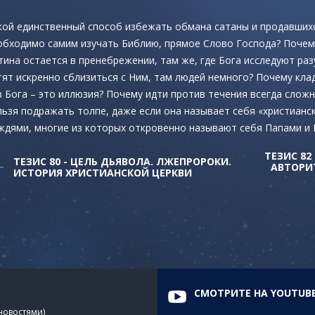
кой единственный способ избежать обмана сатаны и продавших
обходимо самим изучать Библию, прямое Слово Господа? Почему
тина остается в пренебрежении, там же, где Бога исследуют ра
тят искренно сблизиться с Ним, там людей немного? Почему кл
з Бога – это иллюзия? Почему идти против течения всегда слож
льзя подражать толпе, даже если она называет себя «христианск
ждями, многие из которых откровенно называют себя Папами и
ТЕЗИС 8
ТЕЗИС 80 - ЦЕЛЬ ДЬЯВОЛА. ЛЖЕПРОРОКИ.
АВТОРИ
ИСТОРИЯ ХРИСТИАНСКОЙ ЦЕРКВИ
СМОТРИТЕ НА YOUTUB
 новостями)