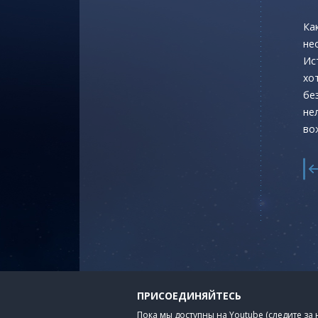
Ка
не
Ис
хо
бе
не
во
ПРИСОЕДИНЯЙТЕСЬ
Пока мы доступны на Youtube (следите за